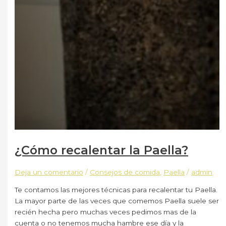
¿Cómo recalentar la Paella?
Deja un comentario
/
Consejos de comida
,
Paella
/
admin
Te contamos las mejores técnicas para recalentar tu Paella.
La mayor parte de las veces que comemos Paella suele ser
recién hecha pero muchas veces pedimos mas de la
cuenta o no tenemos mucha hambre ese día y la