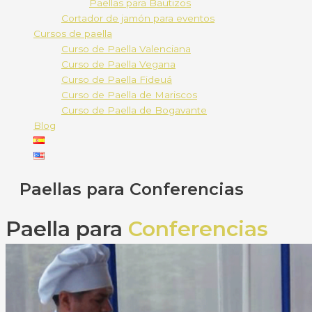
Paellas para Bautizos
Cortador de jamón para eventos
Cursos de paella
Curso de Paella Valenciana
Curso de Paella Vegana
Curso de Paella Fideuá
Curso de Paella de Mariscos
Curso de Paella de Bogavante
Blog
Paellas para Conferencias
Paella para
Conferencias