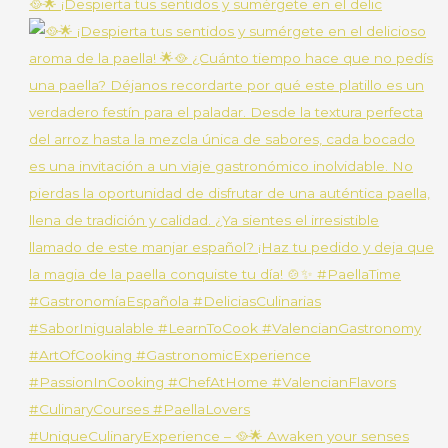
🥘🌟 ¡Despierta tus sentidos y sumérgete en el delic